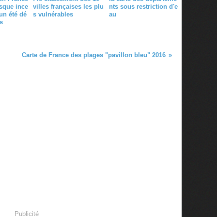
isque ince
villes françaises les plu
nts sous restriction d'e
un été dé
s vulnérables
au
s
Carte de France des plages "pavillon bleu" 2016
Publicité