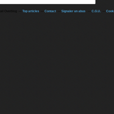
tail Overblog
Top articles
Contact
Signaler un abus
C.G.U.
Cooki