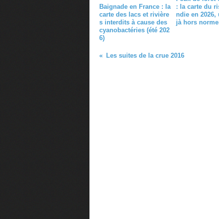
Baignade en France : la
: la carte du r
carte des lacs et rivière
ndie en 2026, 
s interdits à cause des
jà hors norme
cyanobactéries (été 202
6)
Les suites de la crue 2016