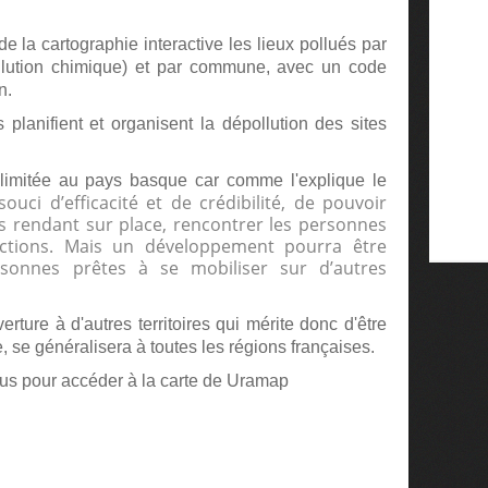
 de la cartographie interactive les lieux pollués par
ollution chimique) et par commune, avec un code
n.
 planifient et organisent la dépollution des sites
c limitée au pays basque car comme l'explique le
 souci d’efficacité et de crédibilité, de pouvoir
ous rendant sur place, rencontrer les personnes
actions. Mais un développement pourra être
sonnes prêtes à se mobiliser sur d’autres
verture à d'autres territoires qui mérite donc d'être
, se généralisera à toutes les régions françaises.
ous pour accéder à la carte de Uramap