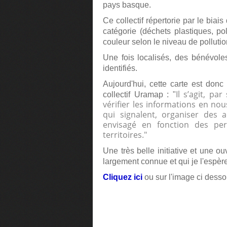
pays basque.
Ce collectif répertorie par le biais
catégorie (déchets plastiques, p
couleur selon le niveau de pollutio
Une fois localisés, des bénévoles
identifiés.
Aujourd'hui, cette carte est don
Il s’agit, par
collectif Uramap : "
vérifier les informations en n
qui signalent, organiser des 
envisagé en fonction des per
territoires."
Une très belle initiative et une ou
largement connue et qui je l'espère
Cliquez ici
ou sur l'image ci dess