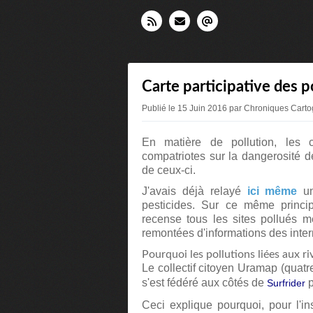
Carte participative des p
Publié le 15 Juin 2016 par Chroniques Cart
En matière de pollution, les c
compatriotes sur la dangerosité de
de ceux-ci.
J'avais déjà relayé
ici même
un
pesticides. Sur ce même princip
recense tous les sites pollués m
remontées d'informations des inter
Pourquoi les pollutions liées aux ri
Le collectif citoyen Uramap (quatre
s'est f
édéré aux côtés de
p
Surfrider
Ceci explique pourquoi, pour l'in