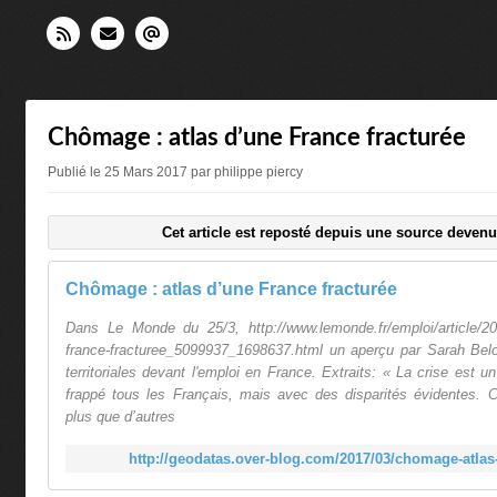
Chômage : atlas d’une France fracturée
Publié le 25 Mars 2017 par philippe piercy
Cet article est reposté depuis une source devenu
Chômage : atlas d’une France fracturée
Dans Le Monde du 25/3, http://www.lemonde.fr/emploi/article/20
france-fracturee_5099937_1698637.html un aperçu par Sarah Belo
territoriales devant l'emploi en France. Extraits: « La crise est
frappé tous les Français, mais avec des disparités évidentes. C
plus que d’autres
http://geodatas.over-blog.com/2017/03/chomage-atlas-