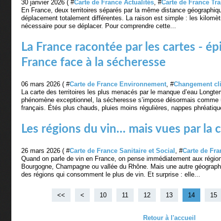
30 janvier 2026 ( #
Carte de France Actualités
, #
Carte de France Tr
En France, deux territoires séparés par la même distance géographique
déplacement totalement différentes. La raison est simple : les kilomèt
nécessaire pour se déplacer. Pour comprendre cette...
La France racontée par les cartes - ép
France face à la sécheresse
06 mars 2026 ( #
Carte de France Environnement
, #
Changement cl
La carte des territoires les plus menacés par le manque d’eau Long
phénomène exceptionnel, la sécheresse s’impose désormais comme une 
français. Étés plus chauds, pluies moins régulières, nappes phréatiqu
Les régions du vin… mais vues par l
26 mars 2026 ( #
Carte de France Sanitaire et Social
, #
Carte de Fra
Quand on parle de vin en France, on pense immédiatement aux région
Bourgogne, Champagne ou vallée du Rhône. Mais une autre géographie
des régions qui consomment le plus de vin. Et surprise : elle...
<<
<
10
11
12
13
14
15
Retour à l'accueil