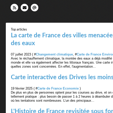
Top articles
La carte de France des villes menacée
des eaux
07 juillet 2023 ( #
Changement climatique
, #
Carte de France Envir
Avec le réchauffement climatique, la montée des eaux a déjà modifié ce
monde et elle va également affecter les littoraux français. Une carte i
quelles zones sont concernées. En effet, l'augmentation...
Carte interactive des Drives les moin
19 février 2025 ( #
Carte de France Economie
)
De plus en plus de personnes optent pour les courses au drive, et on
tellement pratique : plus besoin de passer 1 à 2 heures à déambuler 
où les tentations sont nombreuses. L’un des principaux...
L'Histoire de France revisitée sous f