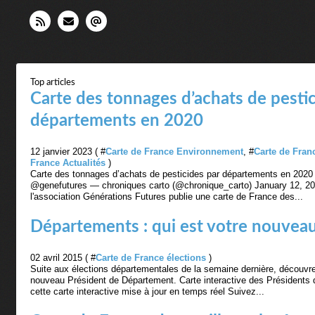
Top articles
Carte des tonnages d’achats de pestic
départements en 2020
12 janvier 2023 ( #
Carte de France Environnement
, #
Carte de Franc
France Actualités
)
Carte des tonnages d’achats de pesticides par départements en 2020
@genefutures — chroniques carto (@chronique_carto) January 12, 202
l'association Générations Futures publie une carte de France des...
Départements : qui est votre nouvea
02 avril 2015 ( #
Carte de France élections
)
Suite aux élections départementales de la semaine dernière, découvre
nouveau Président de Département. Carte interactive des Présidents 
cette carte interactive mise à jour en temps réel Suivez...