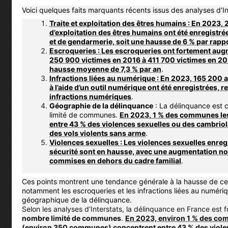
Voici quelques faits marquants récents issus des analyses d’In
Traite et exploitation des êtres humains
: En 2023, 2
d’exploitation des êtres humains ont été enregistrée
et de gendarmerie, soit une hausse de 6 % par rapp
Escroqueries
: Les escroqueries ont fortement aug
250 900 victimes en 2016 à 411 700 victimes en 20
hausse moyenne de 7,3 % par an
.
Infractions liées au numérique
: En 2023, 165 200 
à l’aide d’un outil numérique ont été enregistrées, 
infractions numériques
.
Géographie de la délinquance
: La délinquance est
limité de communes.
En 2023, 1 % des communes le
entre 43 % des violences sexuelles ou des cambrio
des vols violents sans arme
.
Violences sexuelles
: Les violences sexuelles enreg
sécurité sont en hausse, avec une augmentation not
commises en dehors du cadre familial
.
Ces points montrent une tendance générale à la hausse de cert
notamment les escroqueries et les infractions liées au numériq
géographique de la délinquance.
Selon les analyses d’Interstats, la délinquance en France est
nombre limité de communes
.
En 2023, environ 1 % des co
(environ 350 communes) concentrent entre 43 % des viole