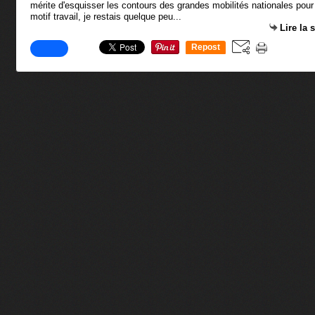
mérite d'esquisser les contours des grandes mobilités nationales pour
motif travail, je restais quelque peu...
Lire la 
Repost
0