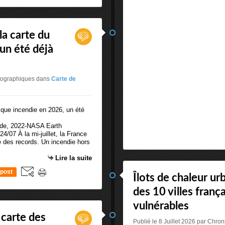
la carte du
un été déjà
rtographiques
dans
Carte de
ronde, 2022-NASA Earth
4/07 À la mi-juillet, la France
re des records. Un incendie hors
Lire la suite
post
Îlots de chaleur ur
des 10 villes frança
vulnérables
 carte des
Publié le 8 Juillet 2026 par Chr