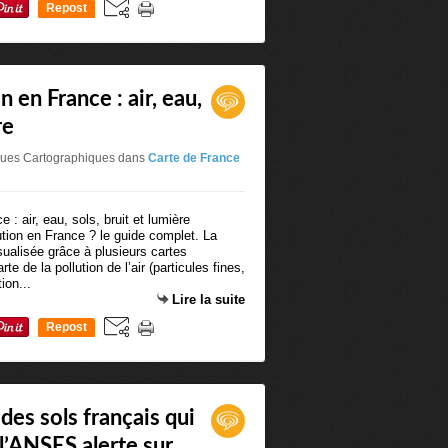
Repost
0
n en France : air, eau,
re
iques Cartographiques
dans
Carte de France
ution en France ? le guide complet. La
sualisée grâce à plusieurs cartes
arte de la pollution de l’air (particules fines,
ion...
Lire la suite
Repost
0
des sols français qui
l’ANSES alerte sur