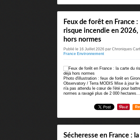
Feux de forêt en France : 
risque incendie en 2026, 
hors normes
Publié le 16 Juillet 2026 par Chroniques Ca
France Environnement
Photo d'illustration : feux de forêt en Gi
Observatory / Terra MODIS Mise à jour le 2
n'a pas attendu le cœur de l'été pour batt
normes a ravagé plus de 2 000 hectares...
Re
0
Sécheresse en France : la