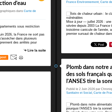
France Environnement
,
Carte d
ction d'eau
tographiques
dans
Carte de
Mise à jour — juillet 2026 : une
sévère depuis 2003 La France tr
troisième canicule de l'année, ap
premier sursaut de chaleur dans
juin 2026, la France ne sort pas
 s'assécher dans plusieurs
 prennent des arrêtés pour
Lire la suite
post
Plomb dans notre al
des sols français 
l'ANSES tire la son
Publié le 2 Juin 2026 par Chron
Sanitaire et Social
,
Carte de Fr