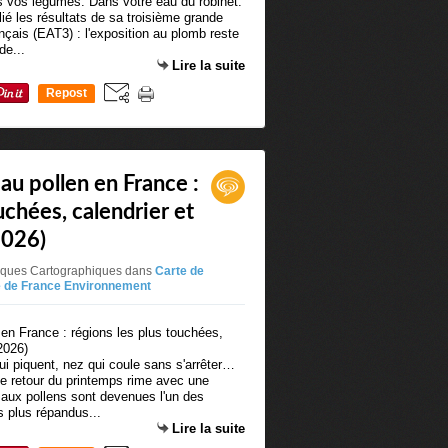
 vos légumes. Dans votre eau du robinet.
ié les résultats de sa troisième grande
nçais (EAT3) : l'exposition au plomb reste
de...
Lire la suite
Repost
0
 au pollen en France :
uchées, calendrier et
2026)
niques Cartographiques
dans
Carte de
e de France Environnement
i piquent, nez qui coule sans s'arrêter…
le retour du printemps rime avec une
s aux pollens sont devenues l'un des
s plus répandus...
Lire la suite