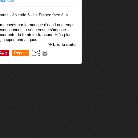
matique
lus menacés par le manque d’eau Longtemps
ceptionnel, la sécheresse s’impose
urrente du territoire français. Étés plus
, nappes phréatiques...
Lire la suite
Repost
0