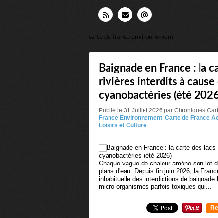
carte de france environnement
Baignade en France : la ca
rivières interdits à cause
cyanobactéries (été 2026
Publié le 31 Juillet 2026 par Chroniques Ca
France Environnement
,
Carte de France Ac
Loisirs et Culture
Chaque vague de chaleur amène son lot de
plans d'eau. Depuis fin juin 2026, la Franc
inhabituelle des interdictions de baignade
micro-organismes parfois toxiques qui...
Re
0