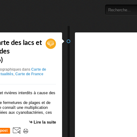
rte des lacs et
 des
)
rtographiques
dans
Carte de
tualités
,
Carte de France
 fermetures de plages et de
e connaît une multiplication
 liées aux cyanobactéries, ces
Lire la suite
post