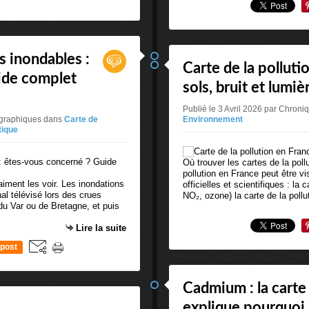
s inondables :
Carte de la pollutio
ide complet
sols, bruit et lumiè
Publié le 3 Avril 2026 par Chron
tographiques
dans
Carte de
Environnement
tique
Où trouver les cartes de la poll
pollution en France peut être vi
aiment les voir. Les inondations
officielles et scientifiques : la c
nal télévisé lors des crues
NO₂, ozone) la carte de la pollut
 du Var ou de Bretagne, et puis
Lire la suite
post
Cadmium : la carte 
explique pourquoi 