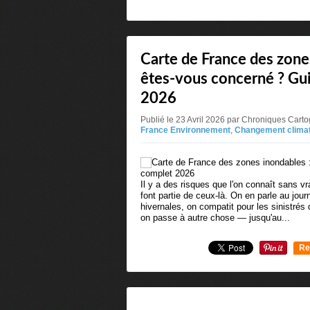
Carte de France des zone
êtes-vous concerné ? Gu
2026
Publié le 23 Avril 2026 par Chroniques Car
France Environnement
,
Changement clima
Il y a des risques que l'on connaît sans vr
font partie de ceux-là. On en parle au jour
hivernales, on compatit pour les sinistrés
on passe à autre chose — jusqu'au...
Re
0