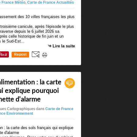
e France Météo
,
Carte de France Actualités
 troisième canicule, après l'épisode le plus
averse depuis le 6 juillet 2026 sa
rès celle historique de fin juin et un
 le Sud-Est...
Lire la suite
Repost
0
imentation : la carte
qui explique pourquoi
nette d'alarme
iques Cartographiques
dans
Carte de France
ance Environnement