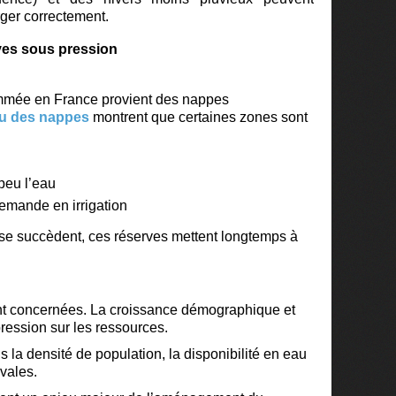
ger correctement.
ves sous pression
mmée en France provient des nappes
au des nappes
montrent que certaines zones sont
 peu l’eau
demande en irrigation
se succèdent, ces réserves mettent longtemps à
t concernées. La croissance démographique et
ression sur les ressources.
is la
densité de population, la
disponibilité en eau
ivales.