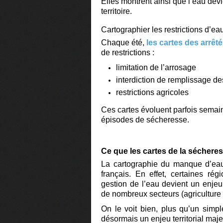
Elles montrent ainsi que l’eau de
territoire.
Cartographier les restrictions d’ea
Chaque été,
les cartes des arrêt
de restrictions :
limitation de l’arrosage
interdiction de remplissage de
restrictions agricoles
Ces cartes évoluent parfois semai
épisodes de sécheresse.
Ce que les cartes de la sécher
La cartographie du manque d’eau 
français. En effet,
certaines rég
gestion de l’eau devient un enjeu
de nombreux secteurs (agriculture 
On le voit bien, plus qu’un sim
désormais un enjeu territorial maje