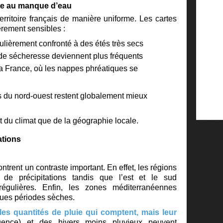
ée au manque d’eau
rritoire français de manière uniforme. Les cartes
èrement sensibles :
ulièrement confronté à des étés très secs
 de sécheresse deviennent plus fréquents
la France, où les nappes phréatiques se
es du nord-ouest restent globalement mieux
du climat que de la géographie locale.
ations
ntrent un contraste important. En effet,
les régions
e de précipitations tandis que
l’est et le sud
régulières. Enfin,
les zones méditerranéennes
ngues périodes sèches.
les quantités de pluie qui comptent, mais leur
uence) et des hivers moins pluvieux peuvent