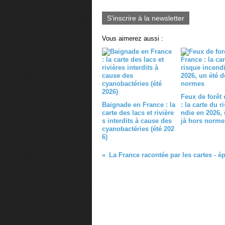
S'inscrire à la newsletter
Vous aimerez aussi :
Feux de forêt
Baignade en France : la
: la carte du r
carte des lacs et rivière
ndie en 2026, 
s interdits à cause des
jà hors norme
cyanobactéries (été 202
6)