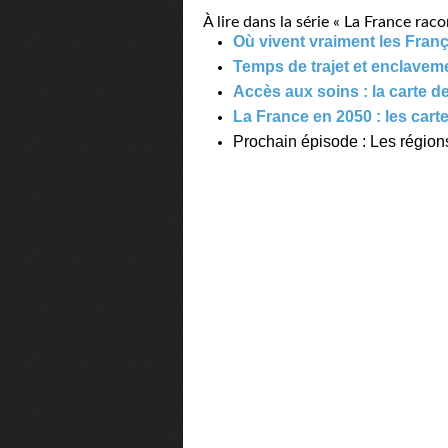
À lire dans la série « La France raco
Où vivent vraiment les Franç
Temps de trajet et enclavem
Accès aux soins : la carte 
La France en 2050 : les cart
Prochain épisode : Les région