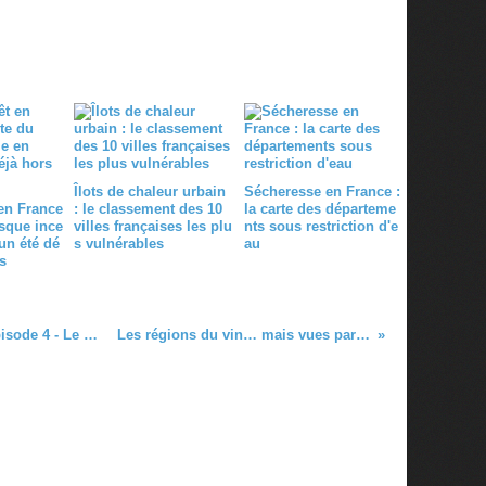
0
Îlots de chaleur urbain
Sécheresse en France :
 en France
: le classement des 10
la carte des départeme
isque ince
villes françaises les plu
nts sous restriction d'e
un été dé
s vulnérables
au
s
La France racontée par les cartes - épisode 4 - Le climat en 2050 en France
Les régions du vin… mais vues par la consommation