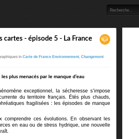
s cartes - épisode 5 - La France
graphiques in
Carte de France Environnement
,
Changement
es les plus menacés par le manque d’eau
nomène exceptionnel, la sécheresse s’impose
rrente du territoire français. Étés plus chauds,
phréatiques fragilisées : les épisodes de manque
x comprendre ces évolutions. En observant les
ources en eau ou de stress hydrique, une nouvelle
aît.