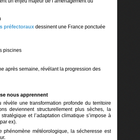
vient un enjeu majeur de l’aménagement du
u
és préfectoraux
dessinent une France ponctuée
s piscines
ne après semaine, révélant la progression des
esse nous apprennent
révèle une transformation profonde du territoire
ions deviennent structurellement plus sèches,
la
 stratégique et
l’adaptation climatique s’impose à
par ex).
ple phénomène météorologique, la sécheresse est
ur.