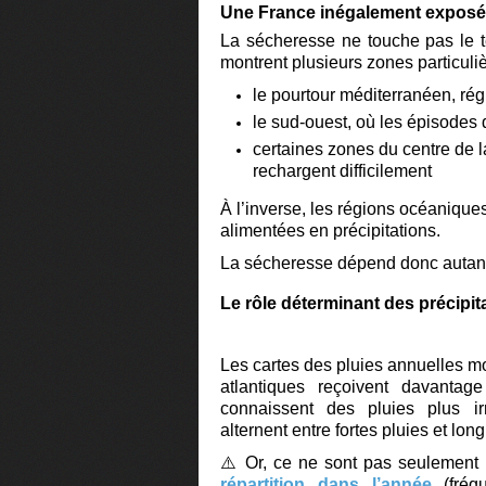
Une France inégalement expos
La sécheresse ne touche pas le te
montrent plusieurs zones particuli
le pourtour méditerranéen, rég
le sud-ouest, où les épisodes
certaines zones du centre de 
rechargent difficilement
À l’inverse, les régions océaniqu
alimentées en précipitations.
La sécheresse dépend donc autant 
Le rôle déterminant des précipit
Les cartes des pluies annuelles mo
atlantiques reçoivent davantag
connaissent des pluies plus ir
alternent entre fortes pluies et lo
⚠️ Or, ce ne sont pas seulement
répartition dans l’année
(fréq