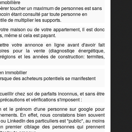
mmobilière
pèrer toucher un maximum de personnes est sans
ncoin étant consulté par toute personne en
ile de multiplier les supports.
 votre maison ou de votre appartement, il est donc
is, même si cela est payant.
ettre votre annonce en ligne avant d'avoir fait
toires pour la vente (diagnostiqe énergétique,
s régions et les années de construction: termites,
en immobilier
orsque des acheteurs potentiels se manifestent
ccueillir chez soi de parfaits inconnus, et sans être
récautions et vérifications s'imposent :
nom et le prénom d'une personne sur google pour
nements. En effet, nous constatons bien souvent
u LinkedIn des particuliers est "public", au moins
un premier ciblage des personnes qui prennent