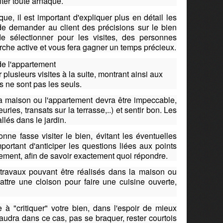
iter toute arnaque.
ue, il est important d'
expliquer plus en détail les
de demander au client des précisions sur le bien
e sélectionner pour les visites, des personnes
rche active et vous fera gagner un temps précieux.
de l'appartement
 plusieurs visites à la suite, montrant ainsi aux
ls ne sont pas les seuls.
 la maison ou l'appartement devra être impeccable,
uries, transats sur la terrasse,..) et sentir bon. Les
lés dans le jardin.
onne fasse visiter le bien, évitant les éventuelles
mportant d'anticiper les questions liées aux points
tement, afin de savoir exactement quoi répondre.
s travaux pouvant être réalisés dans la maison ou
battre une cloison pour faire une cuisine ouverte,
e à "critiquer" votre bien, dans l'espoir de mieux
e faudra dans ce cas, pas se braquer, rester courtois