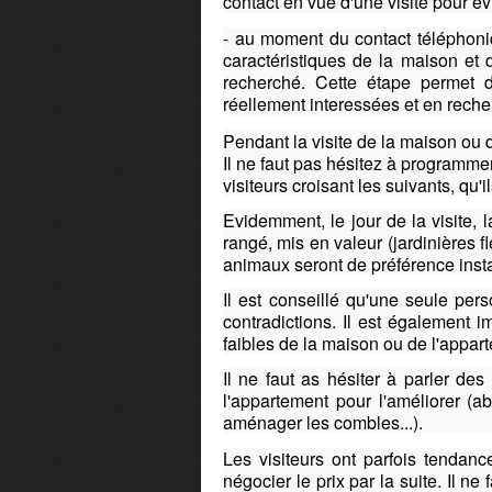
contact en vue d'une visite pour év
- au moment du contact téléphoniq
caractéristiques de la maison et 
recherché. Cette étape permet d
réellement interessées et en reche
Pendant la visite de la maison ou 
Il ne faut pas hésitez à programmer
visiteurs croisant les suivants, qu'i
Evidemment, le jour de la visite,
rangé, mis en valeur (jardinières fle
animaux seront de préférence instal
Il est conseillé qu'une seule pers
contradictions. Il est également i
faibles de la maison ou de l'appar
Il ne faut as hésiter à parler de
l'appartement pour l'améliorer (a
aménager les combles...).
Les visiteurs ont parfois tendanc
négocier le prix par la suite. Il n