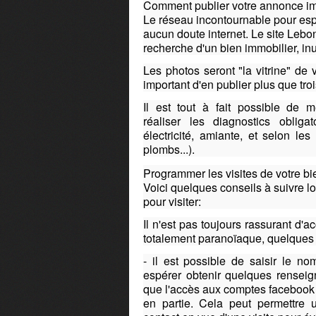
Comment publier votre annonce i
Le réseau incontournable pour es
aucun doute internet. Le site Lebo
recherche d'un bien immobilier, inut
Les photos seront "la vitrine" de
important d'en publier plus que tro
Il est tout à fait possible de m
réaliser les diagnostics obliga
électricité, amiante, et selon le
plombs...).
Programmer les visites de votre bi
Voici quelques conseils à suivre l
pour visiter:
Il n'est pas toujours rassurant d'a
totalement paranoïaque, quelques p
- il est possible de saisir le 
espérer obtenir quelques renseig
que l'accès aux comptes facebook o
en partie. Cela peut permettre 