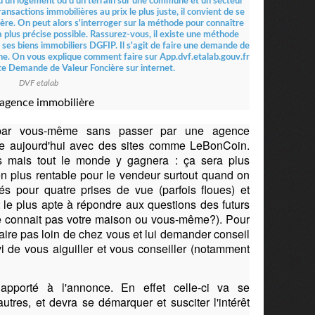
DVF etalab
 agence immobilière
 par vous-même sans passer par une agence
ible aujourd'hui avec des sites comme LeBonCoin.
mais tout le monde y gagnera : ça sera plus
n plus rentable pour le vendeur surtout quand on
és pour quatre prises de vue (parfois floues) et
st le plus apte à répondre aux questions des futurs
e connait pas votre maison ou vous-même?). Pour
notaire pas loin de chez vous et lui demander conseil
vi de vous aiguiller et vous conseiller (notamment
 apporté à l'annonce. En effet celle-ci va se
tres, et devra se démarquer et susciter l'intérêt