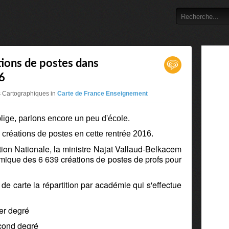
tions de postes dans
6
s Cartographiques in
Carte de France Enseignement
lige, parlons encore un peu d'école.
s créations de postes en cette rentrée 2016.
ation Nationale, la ministre Najat Vallaud-Belkacem
émique des 6 639 créations de postes de profs pour
e carte la répartition par académie qui s'effectue
er degré
econd degré