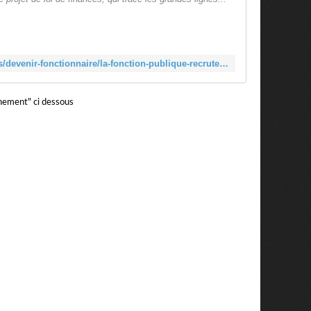
http://infos.emploipublic.fr/dossiers/devenir-fonctionnaire/la-fonction-publique-recrute/budget-2017-14-000-fonctionnaires-de-plus/apm-95273/
gnement" ci dessous