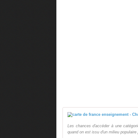
Les chances d'accéder à une catégorie
quand on est issu d'un milieu populaire 