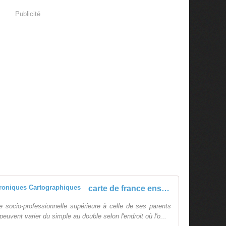
Publicité
carte de france enseignement - Chroniques Cartographiques
 socio-professionnelle supérieure à celle de ses parents
peuvent varier du simple au double selon l'endroit où l'o...