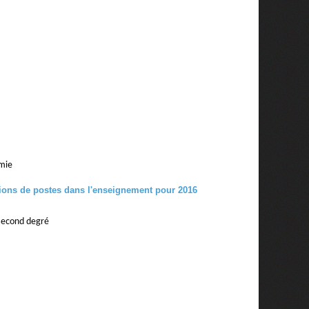
émie
 second degré