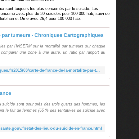
aux sont toujours les plus concernés par le suicide. Les
concerné avec plus de 30 suicides pour 100 000 hab, suivi de
orbihan et Orne avec 26,4 pour 100 000 hab.
té par tumeurs - Chroniques Cartographiques
nies par l'INSERM sur la mortalité par tumeurs sur chaque
 comparer une zone à une autre, un ratio par rapport au
http://www.chroniques-cartographiques.fr/2015/03/carte-de-france-de-la-mortalite-par-tumeurs.html
rance
du suicide sont pour près des trois quarts des hommes, les
ent le fait de femmes (65 % des tentatives de suicide avec
sante.gouv.fr/etat-des-lieux-du-suicide-en-france.html