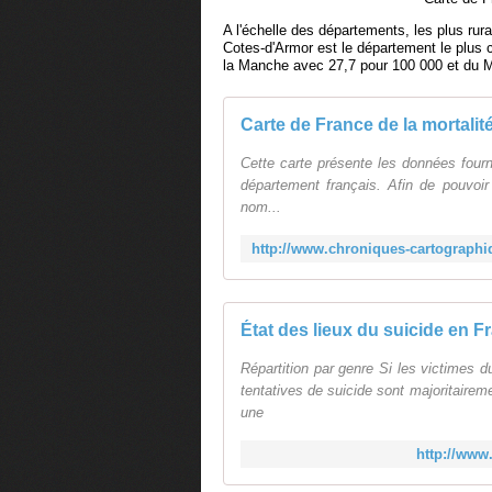
A l'échelle des départements, les plus rur
Cotes-d'Armor est le département le plus 
la Manche avec 27,7 pour 100 000 et du M
Carte de France de la mortali
Cette carte présente les données four
département français. Afin de pouvoir
nom...
État des lieux du suicide en F
Répartition par genre Si les victimes 
tentatives de suicide sont majoritairem
une
http://www.