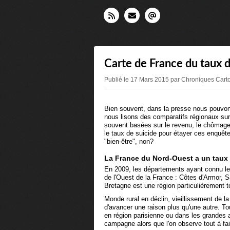
Carte de France du taux d
Publié le 17 Mars 2015 par Chroniques Cart
Bien souvent, dans la presse nous pouvons li
nous lisons des comparatifs régionaux sur l
souvent basées sur le revenu, le chômage
le taux de suicide pour étayer ces enquête
"bien-être", non?
La France du Nord-Ouest a un taux d
En 2009, les départements ayant connu le 
de l'Ouest de la France : Côtes d'Armor, S
Bretagne est une région particulièrement t
Monde rural en déclin, vieillissement de l
d'avancer une raison plus qu'une autre. Tou
en région parisienne ou dans les grandes 
campagne alors que l'on observe tout à fait