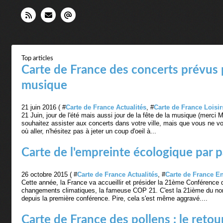
Top articles
Carte de France des concerts prévus p
musique
21 juin 2016 ( #
Carte de France Actualités
, #
Carte de France Loisir
21 Juin, jour de l'été mais aussi jour de la fête de la musique (merci 
souhaitez assister aux concerts dans votre ville, mais que vous ne v
où aller, n'hésitez pas à jeter un coup d'oeil à...
Carte de l'empreinte écologique par 
26 octobre 2015 ( #
Carte de France Actualités
, #
Carte de France E
Cette année, la France va accueillir et présider la 21ème Conférence 
changements climatiques, la fameuse COP 21. C'est la 21ième du nom
depuis la première conférence. Pire, cela s'est même aggravé....
Carte de France des pollens : le retour