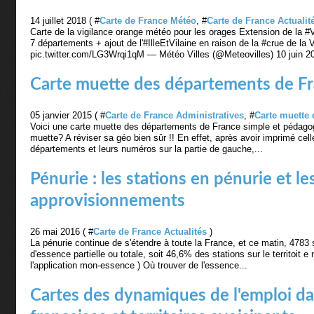
14 juillet 2018 ( #
Carte de France Météo
, #
Carte de France Actualit
Carte de la vigilance orange météo pour les orages Extension de la #
7 départements + ajout de l'#IlleEtVilaine en raison de la #crue de la V
pic.twitter.com/LG3Wrqi1qM — Météo Villes (@Meteovilles) 10 juin 20
Carte muette des départements de F
05 janvier 2015 ( #
Carte de France Administratives
, #
Carte muette 
Voici une carte muette des départements de France simple et pédagog
muette? A réviser sa géo bien sûr !! En effet, après avoir imprimé cel
départements et leurs numéros sur la partie de gauche,...
Pénurie : les stations en pénurie et le
approvisionnements
26 mai 2016 ( #
Carte de France Actualités
)
La pénurie continue de s'étendre à toute la France, et ce matin, 4783 
d'essence partielle ou totale, soit 46,6% des stations sur le territoit e 
l'application mon-essence ) Où trouver de l'essence...
Cartes des dynamiques de l'emploi da